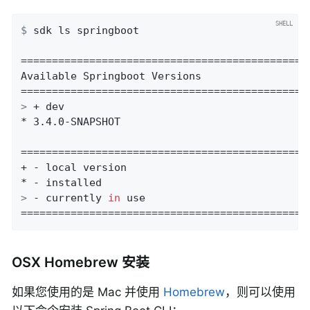
$
 sdk ls springboot
===============================================
Available Springboot Versions

>
 + dev
* 3.4.0-SNAPSHOT

===============================================
+ - local version

>
 - currently 
in
 use
==============================================
OSX Homebrew 安装
如果您使用的是 Mac 并使用
Homebrew
，则可以使用