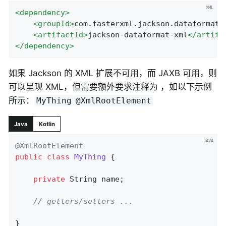
<
dependency
>
<
groupId
>
com.fasterxml.jackson.dataformat
<
<
artifactId
>
jackson-dataformat-xml
</
artifa
</
dependency
>
如果 Jackson 的 XML 扩展不可用，而 JAXB 可用，则
可以呈现 XML，但需要额外要求注释为 ，如以下示例
所示：
MyThing
@XmlRootElement
Java
Kotlin
@XmlRootElement
public
class
MyThing
{

private
 String name;

// getters/setters ...
}