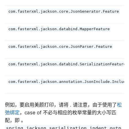
com.fasterxml.jackson.core.JsonGenerator.Feature
com.fasterxml.jackson.databind.MapperFeature
com.fasterxml.jackson.core.JsonParser.Feature
com.fasterxml.jackson.databind.SerializationFeature
com.fasterxml.jackson.annotation.JsonInclude.Include
例如，要启用美颜打印，请将 . 请注意，由于使用了
松
弛绑定
，case of 不必与相应的枚举常量的大小写匹
配，即 。
spring.jackson.serialization.indent_outp