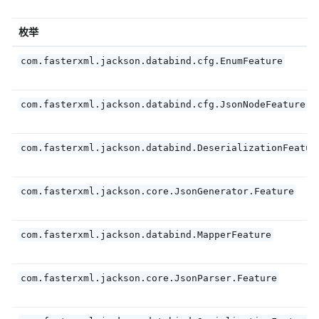
枚举
com.fasterxml.jackson.databind.cfg.EnumFeature
com.fasterxml.jackson.databind.cfg.JsonNodeFeature
com.fasterxml.jackson.databind.DeserializationFeatur
com.fasterxml.jackson.core.JsonGenerator.Feature
com.fasterxml.jackson.databind.MapperFeature
com.fasterxml.jackson.core.JsonParser.Feature