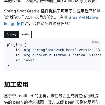
本的过程。 它最常用于帮助生成 GraalVM 原生映像。
Spring Boot Gradle 插件提供了可用于对应用程序和测
试代码执行 AOT 处理的任务。 应用
GraalVM Native
Image 插件
时，会自动配置这些任务：
Groovy
Kotlin
plugins {

	id 
'org.springframework.boot'
 version 
'3.4
	id 
'org.graalvm.buildtools.native'
 version
	id 
'java'
}
加工应用
基于带 -notified 的主类，该任务会生成将在运行时提
供的 bean 的持久视图，其方式使 bean 实例化尽可能