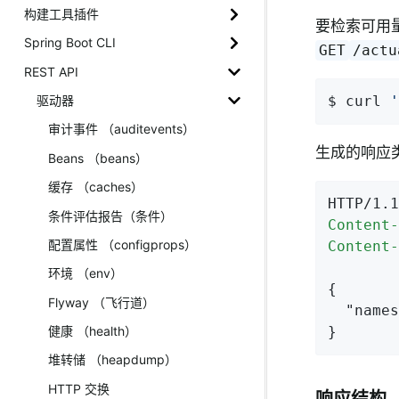
构建工具插件
要检索可用量
Spring Boot CLI
GET
/actu
REST API
驱动器
$ curl 
'
审计事件 （auditevents）
生成的响应
Beans （beans）
缓存 （caches）
HTTP/1.1
条件评估报告（条件）
Content-
配置属性 （configprops）
Content-
环境 （env）
{

Flyway （飞行道）
"names
健康 （health）
}
堆转储 （heapdump）
HTTP 交换
响应结构