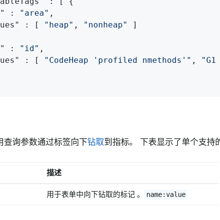
ableTags"
 : [ {

"
 : 
"area"
,

ues"
 : [ 
"heap"
, 
"nonheap"
 ]

"
 : 
"id"
,

ues"
 : [ 
"CodeHeap 'profiled nmethods'"
, 
"G1
用查询参数通过标签向下
钻取
到指标。 下表显示了单个支持
描述
用于表单中向下钻取的标记 。
name:value