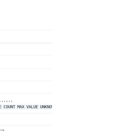
 , , ,
E
COUNT
MAX
VALUE
UNKNOWN
ACTIVE_TASKS
DURATION