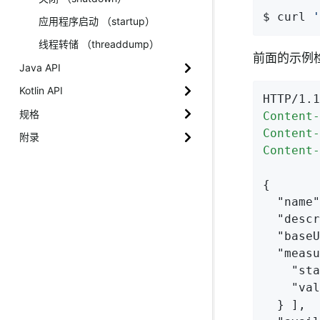
$ curl 
'
应用程序启动 （startup）
线程转储 （threaddump）
前面的示例检
Java API
Kotlin API
HTTP/1.1
规格
Content-
Content-
附录
Content-
{

"name"
"descr
"baseU
"measu
"sta
"val
  } ],
