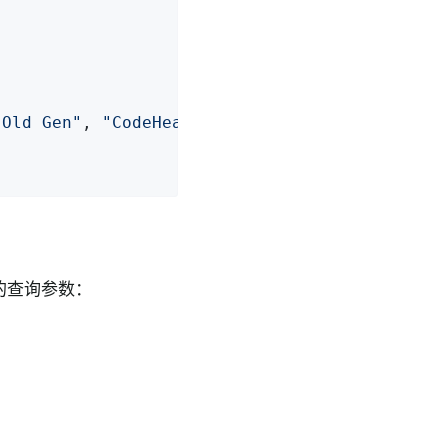
 Old Gen"
, 
"CodeHeap 'non-profiled nmethods'"
的查询参数：