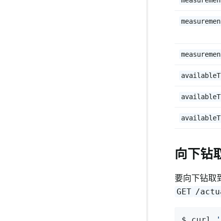
measuremen
measuremen
measuremen
availableT
availableT
availableT
向下钻
要向下钻取到
GET
/actu
$ curl 
'