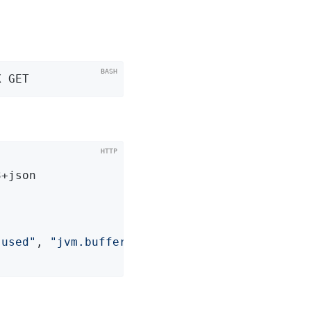
X GET
.used"
, 
"jvm.buffer.total.capacity"
, 
"jvm.mem