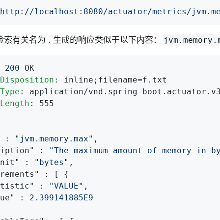
http://localhost:8080/actuator/metrics/jvm.m
索有关名为 . 生成的响应类似于以下内容：
jvm.memory.
 
200
Disposition
Type
Length
: 555

 : 
"jvm.memory.max"
,

iption"
 : 
"The maximum amount of memory in b
nit"
 : 
"bytes"
,

rements"
 : [ {

tistic"
 : 
"VALUE"
,

ue"
 : 
2.399141885E9