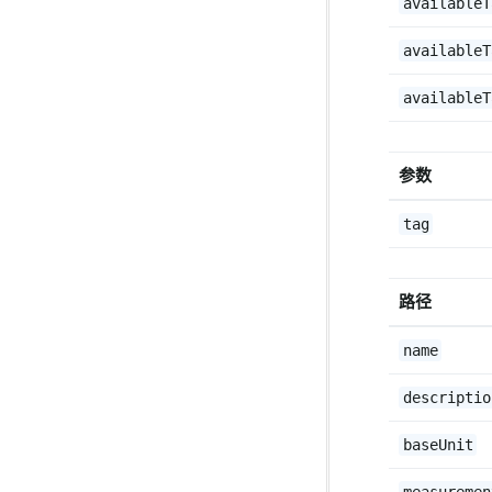
availableT
availableT
availableT
参数
tag
路径
name
descriptio
baseUnit