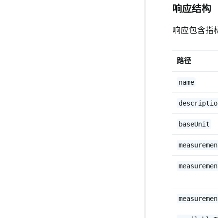
响应结构
响应包含指
路径
name
descriptio
baseUnit
measuremen
measuremen
measuremen