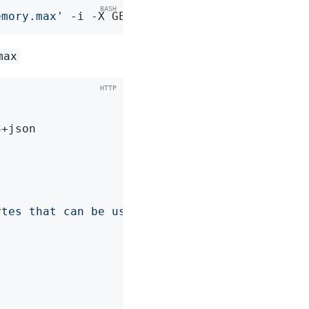
emory.max'
 -i -X GET
max
ytes that can be used for memory management"
,
