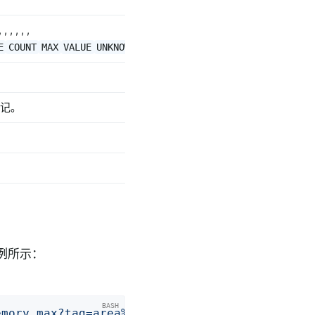
 , , ,
E
COUNT
MAX
VALUE
UNKNOWN
ACTIVE_TASKS
DURATION
记。
示例所示：
emory.max?tag=area%3Anonheap&tag=id%3ACompres