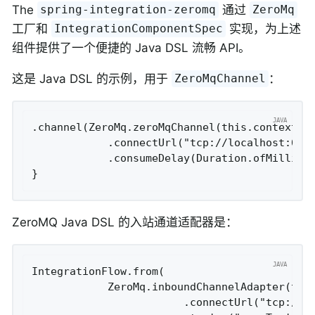
The
通过
spring-integration-zeromq
ZeroMq
工厂和
实现，为上述
IntegrationComponentSpec
组件提供了一个便捷的 Java DSL 流畅 API。
这是 Java DSL 的示例，用于
：
ZeroMqChannel
.channel(ZeroMq.zeroMqChannel(this.context)

            .connectUrl("tcp://localhost:6001
            .consumeDelay(Duration.ofMillis(1
ZeroMQ Java DSL 的入站通道适配器是：
IntegrationFlow.from(

            ZeroMq.inboundChannelAdapter(this
                        .connectUrl("tcp://lo