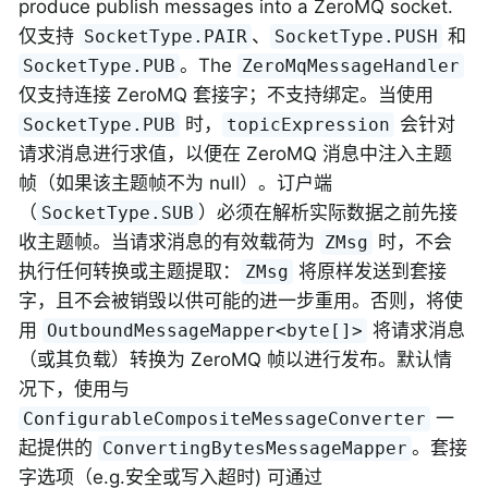
produce publish messages into a ZeroMQ socket.
仅支持
、
和
SocketType.PAIR
SocketType.PUSH
。The
SocketType.PUB
ZeroMqMessageHandler
仅支持连接 ZeroMQ 套接字；不支持绑定。当使用
时，
会针对
SocketType.PUB
topicExpression
请求消息进行求值，以便在 ZeroMQ 消息中注入主题
帧（如果该主题帧不为 null）。订户端
（
）必须在解析实际数据之前先接
SocketType.SUB
收主题帧。当请求消息的有效载荷为
时，不会
ZMsg
执行任何转换或主题提取：
将原样发送到套接
ZMsg
字，且不会被销毁以供可能的进一步重用。否则，将使
用
将请求消息
OutboundMessageMapper<byte[]>
（或其负载）转换为 ZeroMQ 帧以进行发布。默认情
况下，使用与
一
ConfigurableCompositeMessageConverter
起提供的
。套接
ConvertingBytesMessageMapper
字选项（e.g.安全或写入超时) 可通过