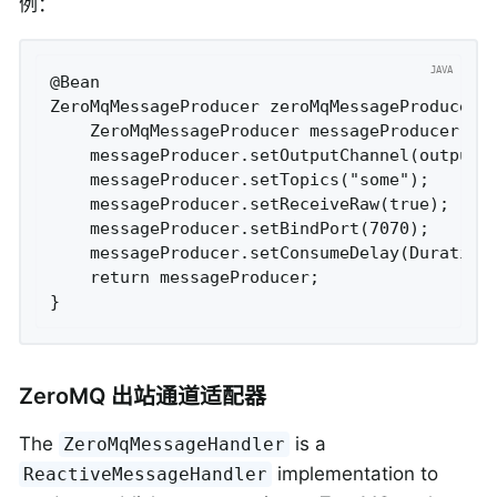
例：
@Bean

ZeroMqMessageProducer zeroMqMessageProducer(Z
    ZeroMqMessageProducer messageProducer = n
    messageProducer.setOutputChannel(outputCh
    messageProducer.setTopics("some");

    messageProducer.setReceiveRaw(true);

    messageProducer.setBindPort(7070);

    messageProducer.setConsumeDelay(Duration.
    return messageProducer;

ZeroMQ 出站通道适配器
The
is a
ZeroMqMessageHandler
implementation to
ReactiveMessageHandler