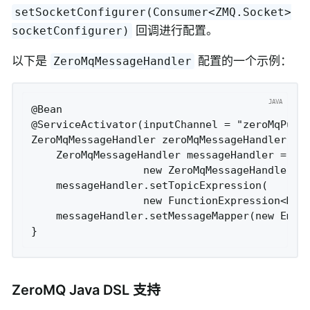
setSocketConfigurer(Consumer<ZMQ.Socket>
回调进行配置。
socketConfigurer)
以下是
配置的一个示例：
ZeroMqMessageHandler
@Bean

@ServiceActivator(inputChannel = "zeroMqPubli
ZeroMqMessageHandler zeroMqMessageHandler(ZCo
    ZeroMqMessageHandler messageHandler =

                  new ZeroMqMessageHandler(co
    messageHandler.setTopicExpression(

                  new FunctionExpression<Mess
    messageHandler.setMessageMapper(new Embed
ZeroMQ Java DSL 支持