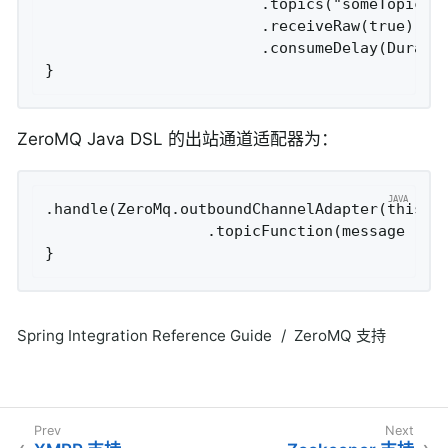
                        .topics("someTopic")

                        .receiveRaw(true)

                        .consumeDelay(Duratio
ZeroMQ Java DSL 的出站通道适配器为：
.handle(ZeroMq.outboundChannelAdapter(this.co
                  .topicFunction(message -> m
Spring Integration Reference Guide
ZeroMQ 支持