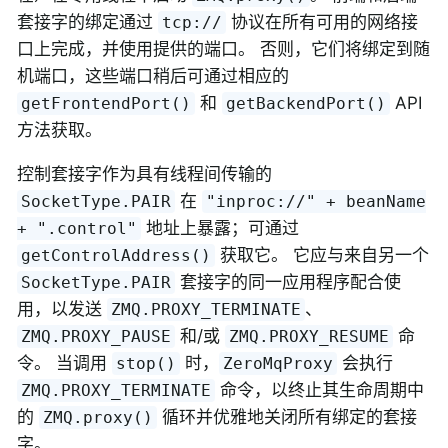
套接字的绑定通过
协议在所有可用的网络接
tcp://
口上完成，并使用提供的端口。 否则，它们将绑定到随
机端口，这些端口稍后可通过相应的
和
API
getFrontendPort()
getBackendPort()
方法获取。
控制套接字作为具有线程间传输的
在
SocketType.PAIR
"inproc://" + beanName
地址上暴露；可通过
+ ".control"
获取它。 它应与来自另一个
getControlAddress()
套接字的同一应用程序配合使
SocketType.PAIR
用，以发送
、
ZMQ.PROXY_TERMINATE
和/或
命
ZMQ.PROXY_PAUSE
ZMQ.PROXY_RESUME
令。 当调用
时，
会执行
stop()
ZeroMqProxy
命令，以终止其生命周期中
ZMQ.PROXY_TERMINATE
的
循环并优雅地关闭所有绑定的套接
ZMQ.proxy()
字。