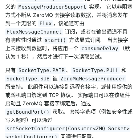
义的
实现。 它以非阻塞
MessageProducerSupport
方式不断从 ZeroMQ 套接字读取数据，并将消息发布
到一个无限的
，该通道可由
Flux
订阅，或者在输出通道不具
FluxMessageChannel
有响应性时通过
方法显式订阅。 当套接字
start()
上未接收到数据时，将应用一个
（默
consumeDelay
认为 1 秒），然后才进行下一次读取尝试。
只有
、
和
SocketType.PAIR
SocketType.PULL
被
SocketType.SUB
ZeroMqMessageProducer
所支持。 此组件可以连接到远程套接字，或使用提供的
或随机端口绑定到 TCP 协议。 实际端口可以在该组件
启动且 ZeroMQ 套接字绑定后，通过
获取。 套接字选项（例如安全性或
getBoundPort()
写入超时）可以通过
setSocketConfigurer(Consumer<ZMQ.Socket>
回调进行配置。
socketConfigurer)