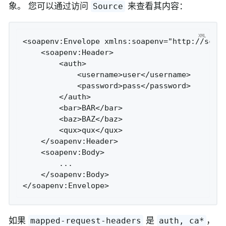
象。 您可以通过访问
来查看其内容：
Source
<soapenv:Envelope xmlns:soapenv="http://schem
    <soapenv:Header>

        <auth>

            <username>user</username>

            <password>pass</password>

        </auth>

        <bar>BAR</bar>

        <baz>BAZ</baz>

        <qux>qux</qux>

    </soapenv:Header>

    <soapenv:Body>

        ...

    </soapenv:Body>

</soapenv:Envelope>
如果
是
，
mapped-request-headers
auth, ca*