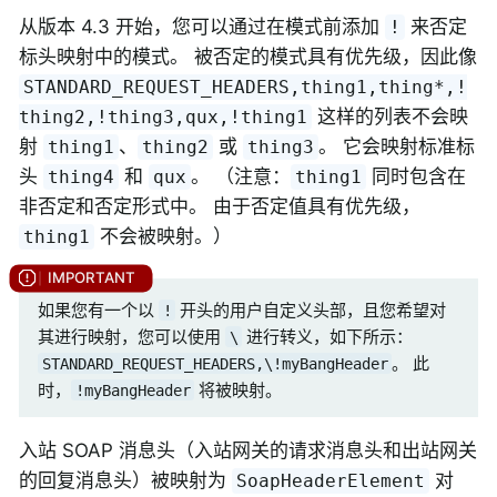
从版本 4.3 开始，您可以通过在模式前添加
来否定
!
标头映射中的模式。 被否定的模式具有优先级，因此像
STANDARD_REQUEST_HEADERS,thing1,thing*,!
这样的列表不会映
thing2,!thing3,qux,!thing1
射
、
或
。 它会映射标准标
thing1
thing2
thing3
头
和
。 （注意：
同时包含在
thing4
qux
thing1
非否定和否定形式中。 由于否定值具有优先级，
不会被映射。）
thing1
如果您有一个以
开头的用户自定义头部，且您希望对
!
其进行映射，您可以使用
进行转义，如下所示：
\
。 此
STANDARD_REQUEST_HEADERS,\!myBangHeader
时，
将被映射。
!myBangHeader
入站 SOAP 消息头（入站网关的请求消息头和出站网关
的回复消息头）被映射为
对
SoapHeaderElement