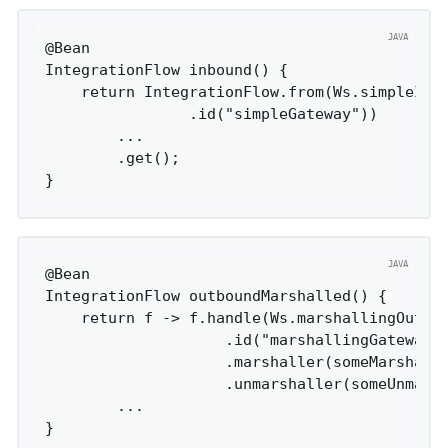
@Bean

IntegrationFlow inbound() {

    return IntegrationFlow.from(Ws.simpleInbo
                .id("simpleGateway"))

        ...

        .get();

@Bean

IntegrationFlow outboundMarshalled() {

    return f -> f.handle(Ws.marshallingOutbou
                    .id("marshallingGateway")
                    .marshaller(someMarshalle
                    .unmarshaller(someUnmarsh
        ...
