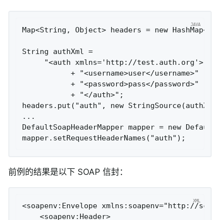
Map<String, Object> headers = new HashMap<>()
String authXml =

     "<auth xmlns='http://test.auth.org'>"

           + "<username>user</username>"

           + "<password>pass</password>"

           + "</auth>";

headers.put("auth", new StringSource(authXml)
...

DefaultSoapHeaderMapper mapper = new DefaultS
前例的结果是以下 SOAP 信封：
<soapenv:Envelope xmlns:soapenv="http://schem
    <soapenv:Header>
