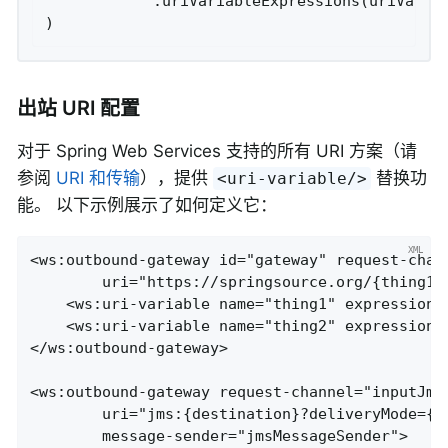
            .uriVariableExpressions(uriVariab
出站 URI 配置
对于 Spring Web Services 支持的所有 URI 方案（请
参阅
URI 和传输
），提供
替换功
<uri-variable/>
能。 以下示例展示了如何定义它：
<ws:outbound-gateway id="gateway" request-chann
        uri="https://springsource.org/{thing1}-
    <ws:uri-variable name="thing1" expression="
    <ws:uri-variable name="thing2" expression="
</ws:outbound-gateway>

<ws:outbound-gateway request-channel="inputJms"
        uri="jms:{destination}?deliveryMode={d
        message-sender="jmsMessageSender">
