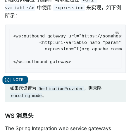
中使用
来实现，如下例
variable/>
expression
所示：
<ws:outbound-gateway url="https://somehost/%2
          <http:uri-variable name="param"

            expression="T(org.apache.commons.
                                             
</ws:outbound-gateway>
如果您设置为
，则忽略
DestinationProvider
。
encoding-mode
WS 消息头
The Spring Integration web service gateways