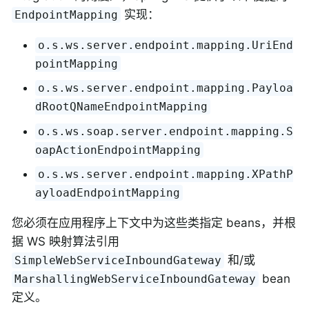
实现：
EndpointMapping
o.s.ws.server.endpoint.mapping.UriEnd
pointMapping
o.s.ws.server.endpoint.mapping.Payloa
dRootQNameEndpointMapping
o.s.ws.soap.server.endpoint.mapping.S
oapActionEndpointMapping
o.s.ws.server.endpoint.mapping.XPathP
ayloadEndpointMapping
您必须在应用程序上下文中为这些类指定 beans，并根
据 WS 映射算法引用
和/或
SimpleWebServiceInboundGateway
bean
MarshallingWebServiceInboundGateway
定义。