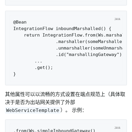
@Bean

IntegrationFlow inboundMarshalled() {

    return IntegrationFlow.from(Ws.marshallin
                .marshaller(someMarshaller())
                .unmarshaller(someUnmarshalll
                .id("marshallingGateway"))

        ...

        .get();

其他属性可以以流畅的方式设置在端点规范上（具体取
决于是否为出站网关提供了外部
）。 示例：
WebServiceTemplate
.from(Ws.simpleInboundGateway()
