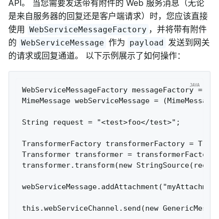
API。 当您需要发送带有附件的 Web 服务消息（无论
是来自服务器的回复还是客户端请求）时，您应该直接
使用
，并将带有附件
WebServiceMessageFactory
的
作为
发送到网关
WebServiceMessage
payload
的请求或回复通道。 以下示例展示了如何操作：
WebServiceMessageFactory messageFactory = new
MimeMessage webServiceMessage = (MimeMessage)
String request = "<test>foo</test>";

TransformerFactory transformerFactory = Trans
Transformer transformer = transformerFactory.
transformer.transform(new StringSource(reques
webServiceMessage.addAttachment("myAttachment