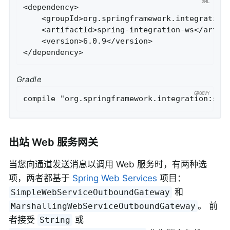
<dependency>

    <groupId>org.springframework.integration<
    <artifactId>spring-integration-ws</artifa
    <version>6.0.9</version>

</dependency>
Gradle
出站 Web 服务网关
当您向通道发送消息以调用 Web 服务时，有两种选
项，两者都基于
Spring Web Services
项目：
和
SimpleWebServiceOutboundGateway
。 前
MarshallingWebServiceOutboundGateway
者接受
或
String