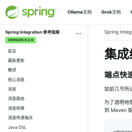
Ollama文档
Grok文档
Spring Integ
Spring Integration 参考指南
VERSION 6.0.9
集成
前言
最新更新
概述
端点快
核心消息
如前几节所述
消息
消息路由
为了透明地管理
消息转换
到 Maven
消息传递端点
Java DSL
<depen