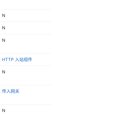
N
FTP 出站网关
N
GraphQL 出站网关
N
N
HTTP 入站组件
HTTP 出站组件
N
出站网关
和
存储过程出
站网关
传入网关
出站网关
N
调用操作的出站网关