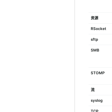
资源
RSocket
sftp
SMB
STOMP
流
syslog
TCP