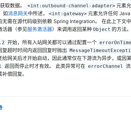
法以获取数据。
元素
<int:outbound-channel-adapter>
 如
消息网关
中所述，
元素允许任何 Jav
<int:gateway>
无需在源代码级别依赖 Spring Integration。 在此上
激活器（参见
服务激活器
）来调用返回某种
的方法
Object
开始，所有入站网关都可以通过配置一个
.2
errorOnTim
回复超时时间内返回回复时抛出
MessageTimeoutExcept
还给网关后才开始启动，因此通常仅在下游流为异步，或因
返回而停止时才有效。 此类异常可在
流
l
errorChannel
成补偿回复。
持