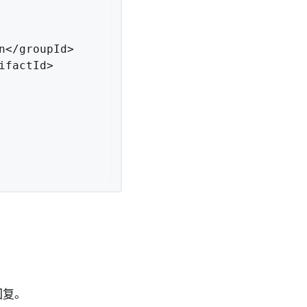
</groupId>

factId>

回复。