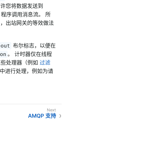
允许您将数据发送到
a 程序调用消息流。 所
下文中，出站网关的等效做法
。
布尔标志，以便在
eout
。 计时器仅在线程
ion
某些处理器（例如
过滤
中进行处理，例如为请
AMQP 支持