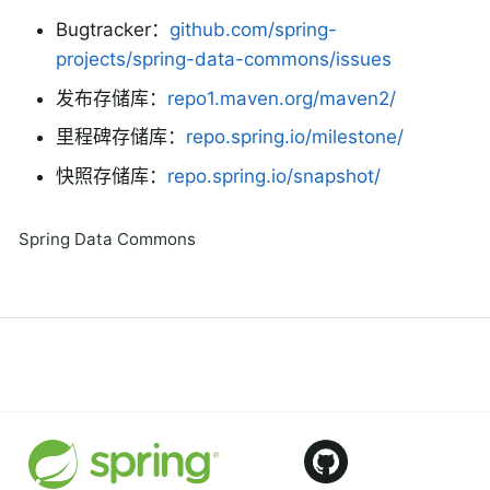
Bugtracker：
github.com/spring-
projects/spring-data-commons/issues
发布存储库：
repo1.maven.org/maven2/
里程碑存储库：
repo.spring.io/milestone/
快照存储库：
repo.spring.io/snapshot/
Spring Data Commons