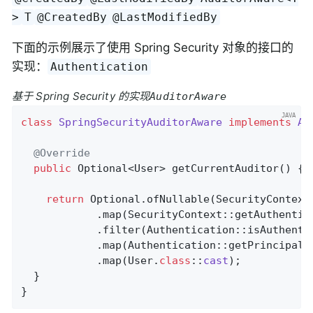
>
T
@CreatedBy
@LastModifiedBy
下面的示例展示了使用 Spring Security 对象的接口的
实现：
Authentication
基于 Spring Security 的实现
AuditorAware
class
SpringSecurityAuditorAware
implements
Au
@Override
public
 Optional<User> 
getCurrentAuditor
()
{

return
 Optional.ofNullable(SecurityContextH
            .map(SecurityContext::getAuthentica
            .filter(Authentication::isAuthentic
            .map(Authentication::getPrincipal)

            .map(User
.
class
::
cast
)
;

  }

}