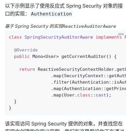
以下示例显示了使用反应式 Spring Security 对象的接
口的实现：
Authentication
基于 Spring Security 的实现
ReactiveAuditorAware
class
SpringSecurityAuditorAware
implements
Re
@Override
public
 Mono<User> 
getCurrentAuditor
()
{

return
 ReactiveSecurityContextHolder.getCon
                .map(SecurityContext::getAuthen
                .filter(Authentication::isAuthe
                .map(Authentication::getPrincip
                .map(User
.
class
::
cast
)
;

  }

}
该实现访问 Spring Security 提供的对象，并查找您在