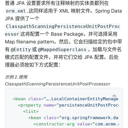
普通 JPA 设置要求所有注释映射的实体类都列在
.这同样适用于 XML 映射文件。Spring Data
orm.xml
JPA 提供了一个
ClasspathScanningPersistenceUnitPostProc
这将配置一个 Base Package，并可选择采用
essor
Map filename pattern。然后，它会扫描给定的包中带
有
或
，加载与文件名
@Entity
@MappedSuperclass
模式匹配的配置文件，并将它们交给 JPA 配置。后处
理器必须按如下方式配置：
示例 2.使用
ClasspathScanningPersistenceUnitPostProcessor
<
bean
class
=
"….LocalContainerEntityManagerFa
<
property
name
=
"persistenceUnitPostProcess
<
list
>
<
bean
class
=
"org.springframework.data.
<
constructor-arg
value
=
"com.acme.dom