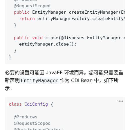
@RequestScoped
public
 EntityManager 
createEntityManager
(Ent
return
 entityManagerFactory.createEntityMan
  }

public
void
close
(@Disposes EntityManager en
    entityManager.close();

  }

}
必要的设置可能因 JavaEE 环境而异。您可能只需要重
新声明
作为 CDI Bean 中，如下所
EntityManager
示：
class
CdiConfig
{

@Produces
@RequestScoped
@PersistenceContext