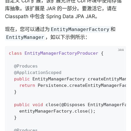
自定义 CDI 扩展，该扩展允许在 CDI 环境中使用存储
库抽象。该扩展是 JAR 的一部分。要激活它，请在
Classpath 中包含 Spring Data JPA JAR。
现在，您可以通过为
和
EntityManagerFactory
，如以下示例所示：
EntityManager
class
EntityManagerFactoryProducer
{

@Produces
@ApplicationScoped
public
 EntityManagerFactory 
createEntityMana
return
 Persistence.createEntityManagerFact
  }

public
void
close
(@Disposes EntityManagerFac
    entityManagerFactory.close();

  }

@Produces