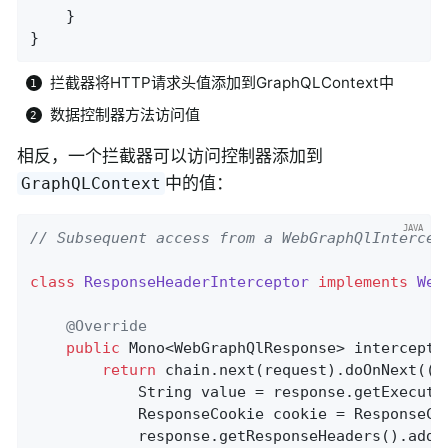
	}

}
拦截器将HTTP请求头值添加到GraphQLContext中
数据控制器方法访问值
相反，一个拦截器可以访问控制器添加到
中的值：
GraphQLContext
// Subsequent access from a WebGraphQlIntercep
class
ResponseHeaderInterceptor
implements
Web
@Override
public
 Mono<WebGraphQlResponse> 
intercept
(
return
 chain.next(request).doOnNext((re
			String value = response.getExecu
			ResponseCookie cookie = ResponseC
			response.getResponseHeaders().add(HttpHeaders.SET_COOKIE, cookie.toString());
