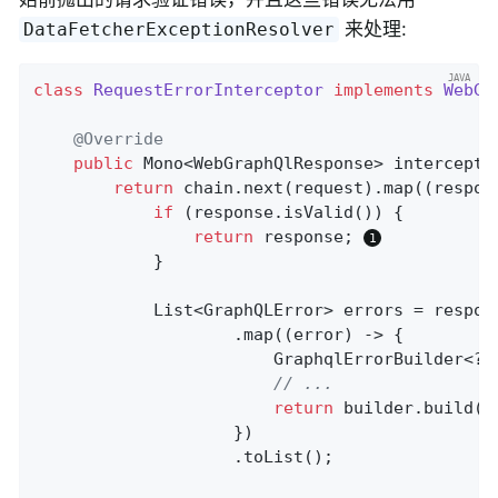
来处理:
DataFetcherExceptionResolver
class
RequestErrorInterceptor
implements
WebGr
@Override
public
 Mono<WebGraphQlResponse> 
intercept
(
return
 chain.next(request).map((respons
if
 (response.isValid()) {

return
 response; 
			}

			List<GraphQLError> errors = respo
					.map((error) -> {

						GraphqlErrorBuilder<?> builder = GraphqlErrorBuilder.newError();

// ...
return
 builder.build();
					})

					.toList();
