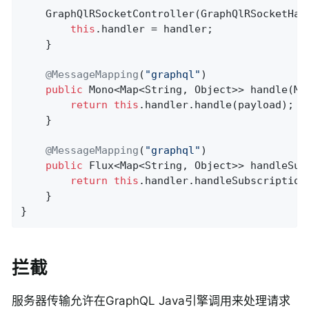
	GraphQlRSocketController(GraphQlRSocketHandler handler) {

this
.handler = handler;

	}

@MessageMapping
(
"graphql"
)

public
 Mono<Map<String, Object>> handle(Ma
return
this
.handler.handle(payload);

	}

@MessageMapping
(
"graphql"
)

public
 Flux<Map<String, Object>> handleSub
return
this
.handler.handleSubscription(
	}

}
拦截
服务器传输允许在GraphQL Java引擎调用来处理请求