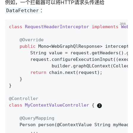
例如，一个拦截器可以将HTTP请求头传递给
：
DataFetcher
class
RequestHeaderInterceptor
implements
WebG
@Override
public
 Mono<WebGraphQlResponse> 
intercept
(
		String value = request.getHeaders().ge
		request.configureExecutionInput((executionInput, builder) ->

				builder.graphQLContext(Colle
return
 chain.next(request);

	}

}

@Controller
class
MyContextValueController
{ 
@QueryMapping
Person 
person
(@ContextValue String myHeade
		...
