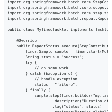
import org.springframework.batch.core.StepContr
import org.springframework.batch.core.scope.con
import org.springframework.batch.core.step.task
import org.springframework.batch.repeat.RepeatS
public class MyTimedTasklet implements Tasklet 
	@Override

	public RepeatStatus execute(StepContribution contribution, ChunkContext chunkContext) {

		Timer.Sample sample = Timer.start(Metrics.globalRegistry);

		String status = "success";

		try {

			// do some work

		} catch (Exception e) {

			// handle exception

			status = "failure";

		} finally {

			sample.stop(Timer.builder("my.tasklet.timer")

					.description("Duration of MyTimedTasklet")

					.tag("status", status)

					.register(Metrics.globalRegistry));
